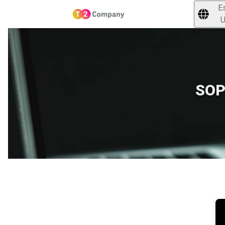
E
U
SOP