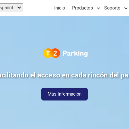
spañol
Inicio
Productos
Soporte
Show submenu 
S
cilitando el acceso en cada rincón del pa
Más Información