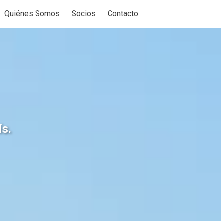
Quiénes Somos
Socios
Contacto
for Productos
how submenu for Soporte
ís.